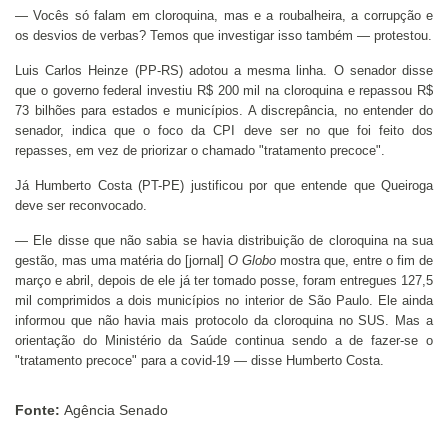
— Vocês só falam em cloroquina, mas e a roubalheira, a corrupção e
os desvios de verbas? Temos que investigar isso também — protestou.
Luis Carlos Heinze (PP-RS) adotou a mesma linha. O senador disse
que o governo federal investiu R$ 200 mil na cloroquina e repassou R$
73 bilhões para estados e municípios. A discrepância, no entender do
senador, indica que o foco da CPI deve ser no que foi feito dos
repasses, em vez de priorizar o chamado "tratamento precoce".
Já Humberto Costa (PT-PE) justificou por que entende que Queiroga
deve ser reconvocado.
— Ele disse que não sabia se havia distribuição de cloroquina na sua
gestão, mas uma matéria do [jornal]
O Globo
mostra que, entre o fim de
março e abril, depois de ele já ter tomado posse, foram entregues 127,5
mil comprimidos a dois municípios no interior de São Paulo. Ele ainda
informou que não havia mais protocolo da cloroquina no SUS. Mas a
orientação do Ministério da Saúde continua sendo a de fazer-se o
"tratamento precoce" para a covid-19 — disse Humberto Costa.
Fonte:
Agência Senado