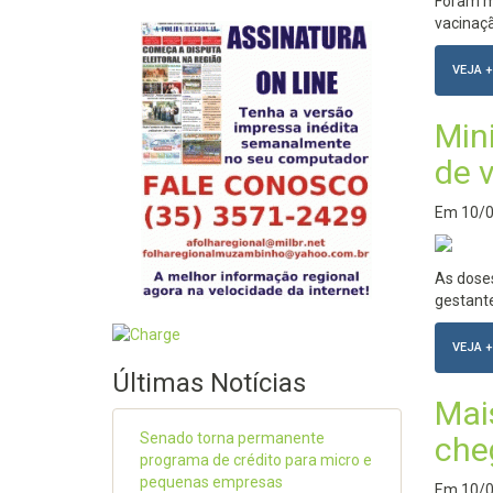
Foram ma
vacinaç
VEJA +
Mini
de v
Em
10/
As dose
gestant
VEJA +
Últimas Notícias
Mai
Senado torna permanente
che
programa de crédito para micro e
pequenas empresas
Em
10/