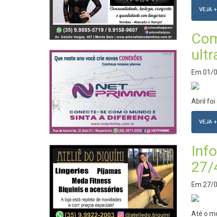
VEJA +
Com
ult
Em
01/
Abril f
VEJA +
Inf
27/
Em
27/
Até o m