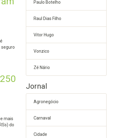
bram
Paulo Botelho
Raul Dias Filho
Vitor Hugo
 é
e seguro
Vonzico
Zé Nário
.250
Jornal
Agronegócio
Carnaval
de mais
RSs) do
Cidade