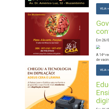
VEJA +
Gov
con
Em
26/
A 14ª re
de vacin
VEJA +
Edu
Ens
digi