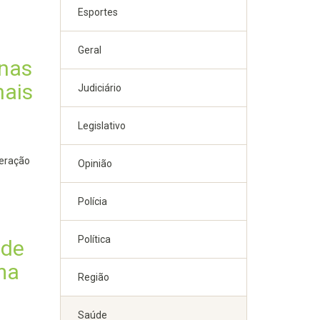
Esportes
Geral
inas
nais
Judiciário
Legislativo
peração
Opinião
Polícia
Política
 de
ma
Região
Saúde