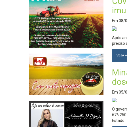
Cov
imu
Em
08/
Após an
preciso 
VEJA +
Min
dos
Em
05/
O govern
676.250
Estado.