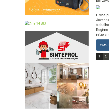
Em
26/
O vice-p
Juventu
trabalho
Regime E
início e
VEJA +
1
2