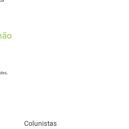
 da
lhão
des,
Colunistas