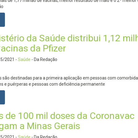
is de 1,77 milhão de vacinas, melhor resultado de maio e o 2º melhor
ão
stério da Saúde distribui 1,12 mi
acinas da Pfizer
05/2021
-
Saúde
- Da Redação
s são destinadas para a primeira aplicação em pessoas com comorbida
es e puérperas e pessoas com deficiência permanente
s de 100 mil doses da Coronavac
gam a Minas Gerais
05/2021
-
Saúde
- Da Redação