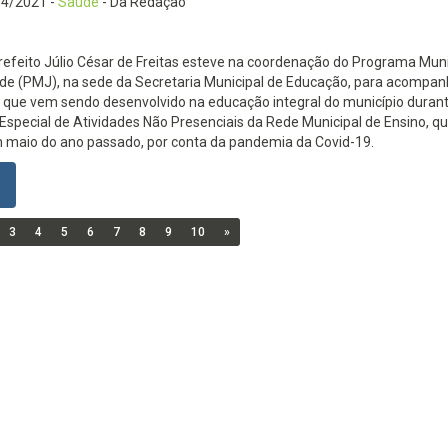
04/2021
-
Saúde
- Da Redação
refeito Júlio César de Freitas esteve na coordenação do Programa Muni
de (PMJ), na sede da Secretaria Municipal de Educação, para acompan
 que vem sendo desenvolvido na educação integral do município durant
special de Atividades Não Presenciais da Rede Municipal de Ensino, qu
m maio do ano passado, por conta da pandemia da Covid-19.
3
4
5
6
7
8
9
10
»