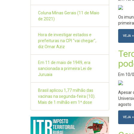
Coluna Minas Gerais (11 de Maio
Os imuni
de 2021)
primeir
Hora de investigar estados e
VEJA +
prefeituras na CPI "vai chegar",
diz Omar Aziz
Ter
pode
Em 11 de maio de 1949, era
sancionada a primeira Lei de
Juruaia
Em
10/
Brasil aplicou 1,77 milhão das
Apesar d
vacinas na segunda-feira (10).
Universi
Mais de 1 milhão em 1ª dose
agosto
VEJA +