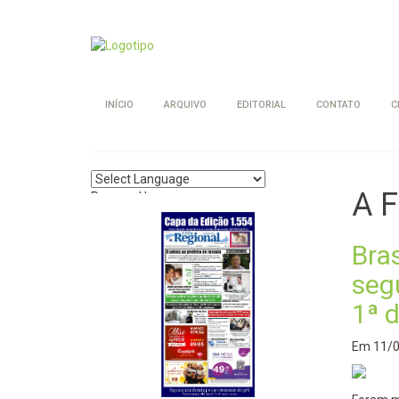
INÍCIO
ARQUIVO
EDITORIAL
CONTATO
C
A F
Powered by
Translate
Bras
seg
1ª 
Em
11/