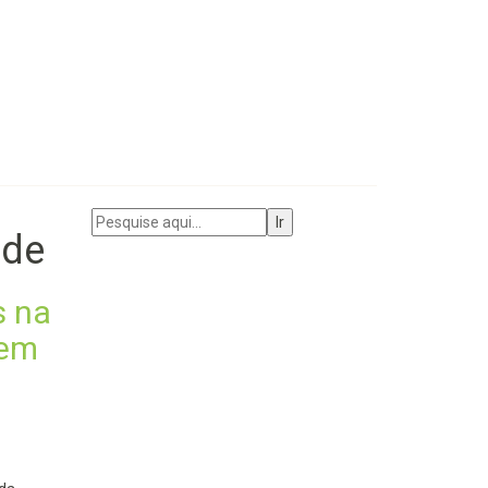
úde
s na
 em