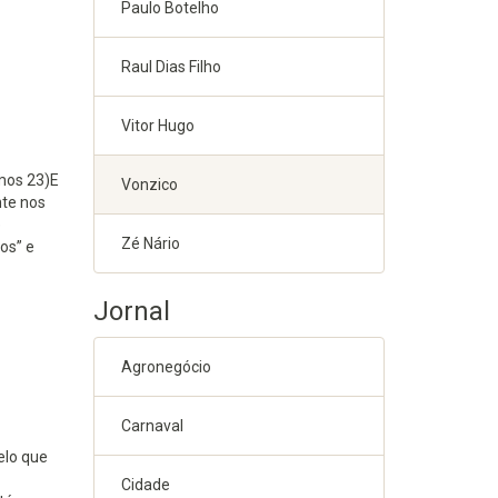
Paulo Botelho
Raul Dias Filho
Vitor Hugo
mos 23)E
Vonzico
te nos
e
Zé Nário
os” e
Jornal
Agronegócio
Carnaval
elo que
Cidade