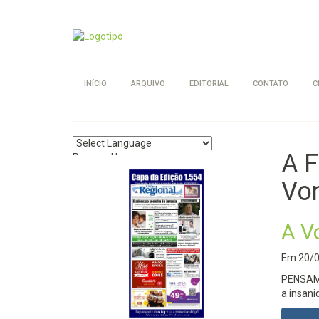
INÍCIO
ARQUIVO
EDITORIAL
CONTATO
C
A F
Powered by
Translate
Vo
A V
Em
20/
PENSAME
a insani