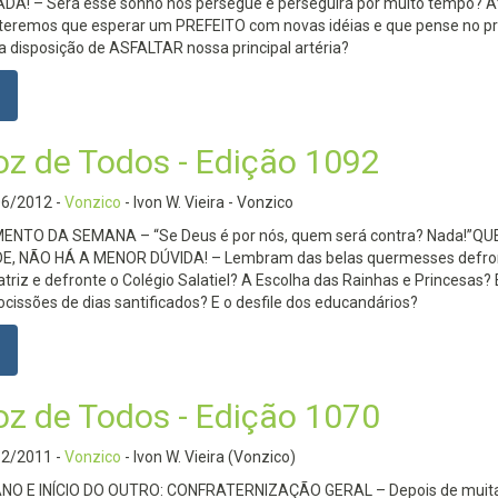
DA! – Será esse sonho nos persegue e perseguirá por muito tempo? A
teremos que esperar um PREFEITO com novas idéias e que pense no p
a disposição de ASFALTAR nossa principal artéria?
oz de Todos - Edição 1092
06/2012
-
Vonzico
- Ivon W. Vieira - Vonzico
NTO DA SEMANA – “Se Deus é por nós, quem será contra? Nada!”QU
, NÃO HÁ A MENOR DÚVIDA! – Lembram das belas quermesses defro
atriz e defronte o Colégio Salatiel? A Escolha das Rainhas e Princesas? 
ocissões de dias santificados? E o desfile dos educandários?
oz de Todos - Edição 1070
12/2011
-
Vonzico
- Ivon W. Vieira (Vonzico)
ANO E INÍCIO DO OUTRO: CONFRATERNIZAÇÃO GERAL – Depois de muita 