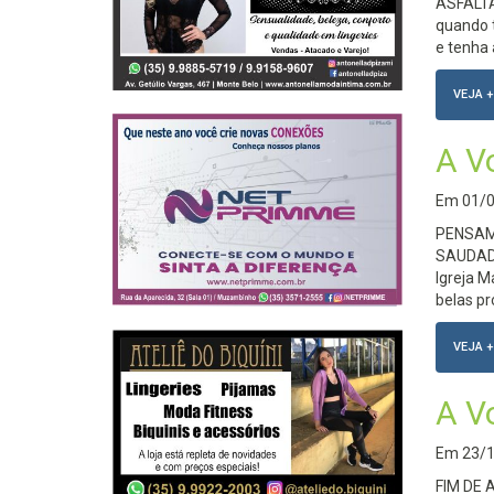
ASFALTA
quando 
e tenha 
VEJA +
A V
Em
01/
PENSAME
SAUDADE
Igreja M
belas pr
VEJA +
A V
Em
23/
FIM DE 