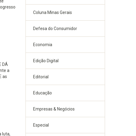
té
rogresso
Coluna Minas Gerais
Defesa do Consumidor
Economia
Edição Digital
E DÁ
nte a
E as
Editorial
Educação
Empresas & Negócios
Especial
luta,