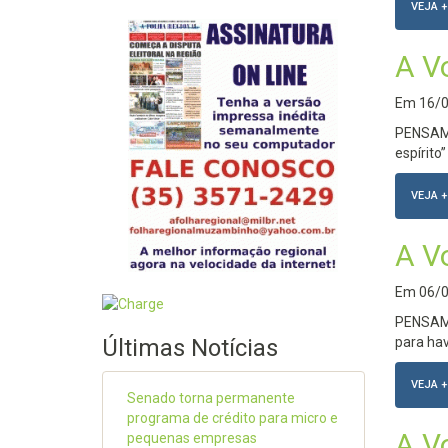
VEJA +
A V
Em
16/
PENSAME
espírito”
VEJA +
A V
Em
06/
PENSAME
Últimas Notícias
para hav
VEJA +
Senado torna permanente
programa de crédito para micro e
A V
pequenas empresas