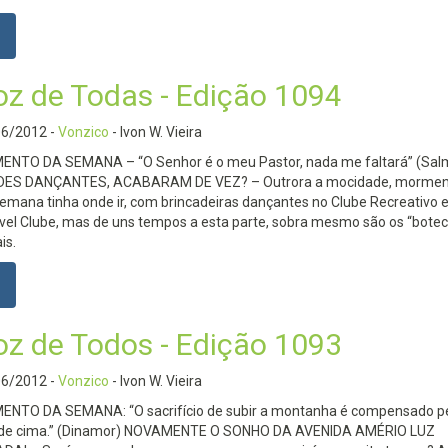
oz de Todas - Edição 1094
06/2012
-
Vonzico
- Ivon W. Vieira
NTO DA SEMANA – “O Senhor é o meu Pastor, nada me faltará” (Sal
ES DANÇANTES, ACABARAM DE VEZ? – Outrora a mocidade, mormen
semana tinha onde ir, com brincadeiras dançantes no Clube Recreativo 
el Clube, mas de uns tempos a esta parte, sobra mesmo são os “botec
is.
oz de Todos - Edição 1093
06/2012
-
Vonzico
- Ivon W. Vieira
NTO DA SEMANA: “O sacrifício de subir a montanha é compensado p
á de cima.” (Dinamor) NOVAMENTE O SONHO DA AVENIDA AMÉRIO LUZ