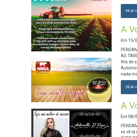
VEJA +
A V
Em
15/
PENSAME
AS TARD
fins de 
Automóv
nada ma
VEJA +
A V
Em
08/
PENSAME
se vê l