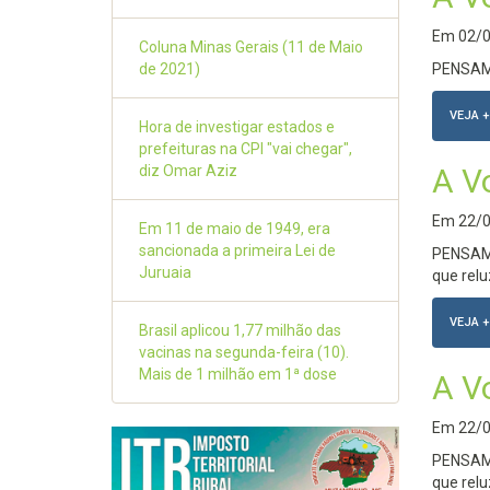
Em
02/
Coluna Minas Gerais (11 de Maio
de 2021)
PENSAME
VEJA +
Hora de investigar estados e
prefeituras na CPI "vai chegar",
diz Omar Aziz
A V
Em
22/
Em 11 de maio de 1949, era
sancionada a primeira Lei de
PENSAME
Juruaia
que relu
VEJA +
Brasil aplicou 1,77 milhão das
vacinas na segunda-feira (10).
Mais de 1 milhão em 1ª dose
A V
Em
22/
PENSAME
que relu