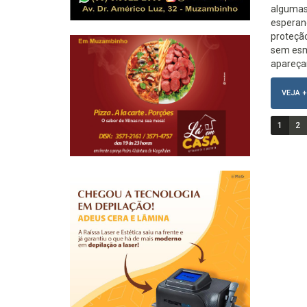
algumas 
esperan
proteção
sem esm
apareça
VEJA +
1
2