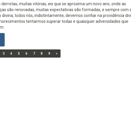
derrotas, muitas vitórias, eis que se aproxima um novo ano, onde as
ças são renovadas, muitas expectativas são formadas, e sempre com 
 divina, todos nós, indistintamente, devemos confiar na providência div
orecimentos tentarmos superar todas e quaisquer adversidades que
m.
3
4
5
6
7
8
9
»