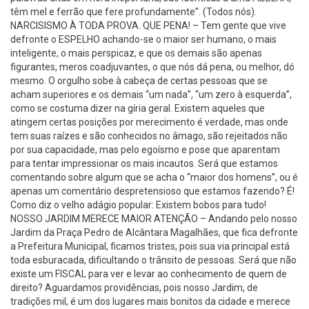
têm mel e ferrão que fere profundamente”. (Todos nós).
NARCISISMO À TODA PROVA. QUE PENA! – Tem gente que vive
defronte o ESPELHO achando-se o maior ser humano, o mais
inteligente, o mais perspicaz, e que os demais são apenas
figurantes, meros coadjuvantes, o que nós dá pena, ou melhor, dó
mesmo. O orgulho sobe à cabeça de certas pessoas que se
acham superiores e os demais “um nada”, “um zero à esquerda”,
como se costuma dizer na gíria geral. Existem aqueles que
atingem certas posições por merecimento é verdade, mas onde
tem suas raízes e são conhecidos no âmago, são rejeitados não
por sua capacidade, mas pelo egoísmo e pose que aparentam
para tentar impressionar os mais incautos. Será que estamos
comentando sobre algum que se acha o “maior dos homens”, ou é
apenas um comentário despretensioso que estamos fazendo? É!
Como diz o velho adágio popular: Existem bobos para tudo!
NOSSO JARDIM MERECE MAIOR ATENÇÃO – Andando pelo nosso
Jardim da Praça Pedro de Alcântara Magalhães, que fica defronte
a Prefeitura Municipal, ficamos tristes, pois sua via principal está
toda esburacada, dificultando o trânsito de pessoas. Será que não
existe um FISCAL para ver e levar ao conhecimento de quem de
direito? Aguardamos providências, pois nosso Jardim, de
tradições mil, é um dos lugares mais bonitos da cidade e merece