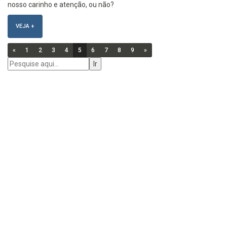
nosso carinho e atenção, ou não?
VEJA +
«
1
2
3
4
5
6
7
8
9
»