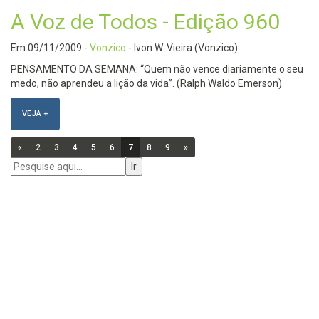
A Voz de Todos - Edição 960
Em
09/11/2009
-
Vonzico
- Ivon W. Vieira (Vonzico)
PENSAMENTO DA SEMANA: “Quem não vence diariamente o seu
medo, não aprendeu a lição da vida”. (Ralph Waldo Emerson).
VEJA +
«
2
3
4
5
6
7
8
9
»