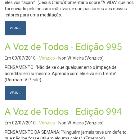
eles vos façam”. (Jesus Cristo)Comentário sobre “A VIDA” que nos
foi enviado pelo nosso irmão Ivan, e que passamos aos nossos
leitores para uma meditação.
VEJA +
A Voz de Todos - Edição 995
Em
09/07/2010
-
Vonzico
- Ivon W. Vieira (Vonzico)
PENSAMENTO: “Não deixe que qualquer erro o impeça de
acreditar em si mesmo. Aprenda com ele e vá em frente”
(Rormam V. Peale)
VEJA +
A Voz de Todos - Edição 994
Em
02/07/2010
-
Vonzico
- Ivon W. Vieira (Vonzico)
PENSAMENTO DA SEMANA: “Ninguém jamais teve um defeito
que não lhe fosse útil em alguma coisa”. (Emerson)