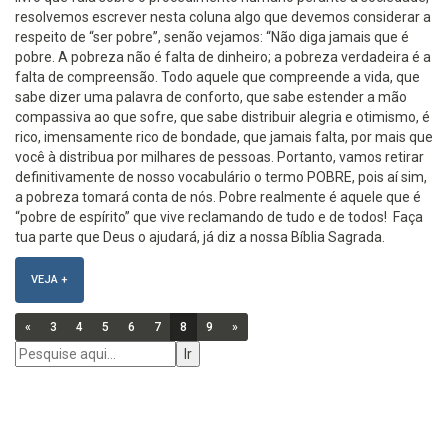
resolvemos escrever nesta coluna algo que devemos considerar a
respeito de “ser pobre”, senão vejamos: “Não diga jamais que é
pobre. A pobreza não é falta de dinheiro; a pobreza verdadeira é a
falta de compreensão. Todo aquele que compreende a vida, que
sabe dizer uma palavra de conforto, que sabe estender a mão
compassiva ao que sofre, que sabe distribuir alegria e otimismo, é
rico, imensamente rico de bondade, que jamais falta, por mais que
você à distribua por milhares de pessoas. Portanto, vamos retirar
definitivamente de nosso vocabulário o termo POBRE, pois aí sim,
a pobreza tomará conta de nós. Pobre realmente é aquele que é
“pobre de espírito” que vive reclamando de tudo e de todos! Faça
tua parte que Deus o ajudará, já diz a nossa Bíblia Sagrada.
VEJA +
«
3
4
5
6
7
8
9
»