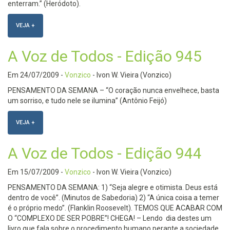
enterram.” (Heródoto).
VEJA +
A Voz de Todos - Edição 945
Em
24/07/2009
-
Vonzico
- Ivon W. Vieira (Vonzico)
PENSAMENTO DA SEMANA – “O coração nunca envelhece, basta
um sorriso, e tudo nele se ilumina” (Antônio Feijó)
VEJA +
A Voz de Todos - Edição 944
Em
15/07/2009
-
Vonzico
- Ivon W. Vieira (Vonzico)
PENSAMENTO DA SEMANA: 1) “Seja alegre e otimista. Deus está
dentro de você”. (Minutos de Sabedoria) 2) “A única coisa a temer
é o próprio medo”. (Flanklin Roosevelt). TEMOS QUE ACABAR COM
O “COMPLEXO DE SER POBRE”! CHEGA! – Lendo dia destes um
livro que fala sobre o procedimento humano perante a sociedade,