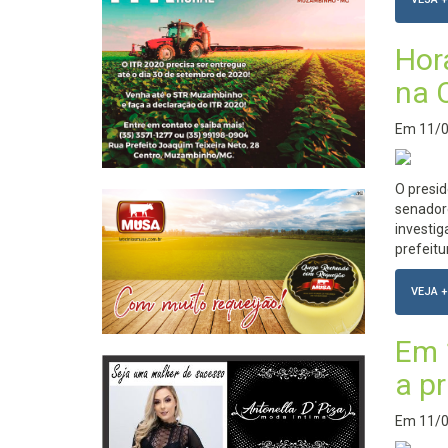
Hora
na C
Em
11/
O presid
senador
investig
prefeitu
VEJA +
Em 
a pr
Em
11/