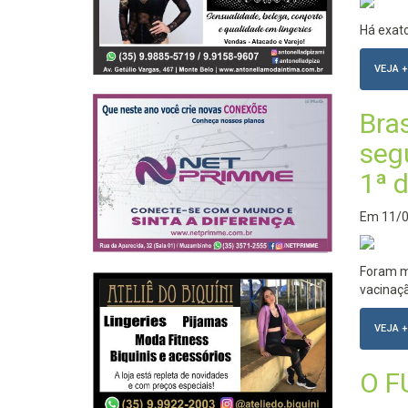
Há exato
VEJA +
Bras
seg
1ª 
Em
11/
Foram ma
vacinaç
VEJA +
O F