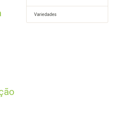
a
Variedades
ção