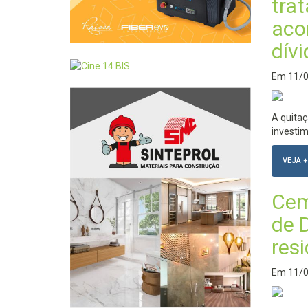
tra
aco
dív
Em
11/
A quitaç
investi
VEJA +
Cem
de 
resi
Em
11/