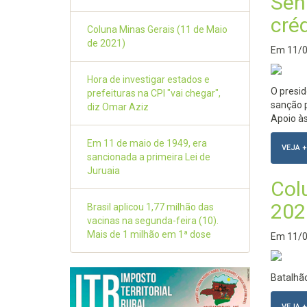
Sen
cré
Coluna Minas Gerais (11 de Maio
de 2021)
Em
11/
Hora de investigar estados e
O presi
prefeituras na CPI "vai chegar",
sanção p
diz Omar Aziz
Apoio à
Em 11 de maio de 1949, era
VEJA +
sancionada a primeira Lei de
Juruaia
Col
202
Brasil aplicou 1,77 milhão das
vacinas na segunda-feira (10).
Mais de 1 milhão em 1ª dose
Em
11/
Batalhã
VEJA +